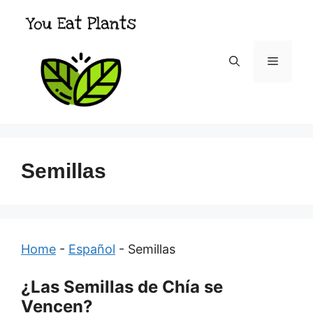
Skip
to
content
Menu
Semillas
Home
-
Español
-
Semillas
¿Las Semillas de Chía se
Vencen?